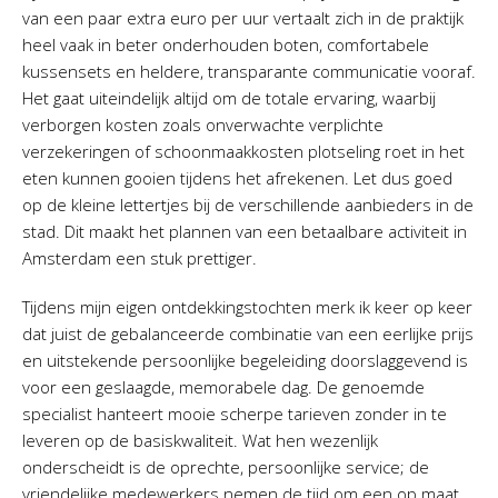
van een paar extra euro per uur vertaalt zich in de praktijk
heel vaak in beter onderhouden boten, comfortabele
kussensets en heldere, transparante communicatie vooraf.
Het gaat uiteindelijk altijd om de totale ervaring, waarbij
verborgen kosten zoals onverwachte verplichte
verzekeringen of schoonmaakkosten plotseling roet in het
eten kunnen gooien tijdens het afrekenen. Let dus goed
op de kleine lettertjes bij de verschillende aanbieders in de
stad. Dit maakt het plannen van een betaalbare activiteit in
Amsterdam een stuk prettiger.
Tijdens mijn eigen ontdekkingstochten merk ik keer op keer
dat juist de gebalanceerde combinatie van een eerlijke prijs
en uitstekende persoonlijke begeleiding doorslaggevend is
voor een geslaagde, memorabele dag. De genoemde
specialist hanteert mooie scherpe tarieven zonder in te
leveren op de basiskwaliteit. Wat hen wezenlijk
onderscheidt is de oprechte, persoonlijke service; de
vriendelijke medewerkers nemen de tijd om een op maat