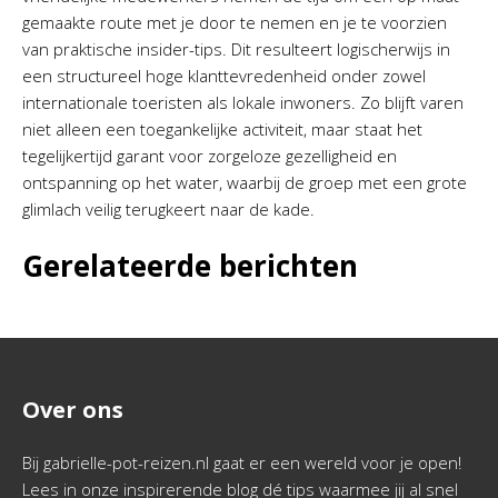
gemaakte route met je door te nemen en je te voorzien
van praktische insider-tips. Dit resulteert logischerwijs in
een structureel hoge klanttevredenheid onder zowel
internationale toeristen als lokale inwoners. Zo blijft varen
niet alleen een toegankelijke activiteit, maar staat het
tegelijkertijd garant voor zorgeloze gezelligheid en
ontspanning op het water, waarbij de groep met een grote
glimlach veilig terugkeert naar de kade.
Gerelateerde berichten
Over ons
Bij gabrielle-pot-reizen.nl gaat er een wereld voor je open!
Lees in onze inspirerende blog dé tips waarmee jij al snel