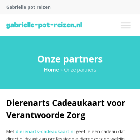
Gabrielle pot reizen
Onze partners
Home
»
Onze partners
Dierenarts Cadeaukaart voor
Verantwoorde Zorg
Met
dierenarts-cadeaukaart.nl
geef je een cadeau dat
direct bijdraagt aan professionele dierenzorg en welzijn.